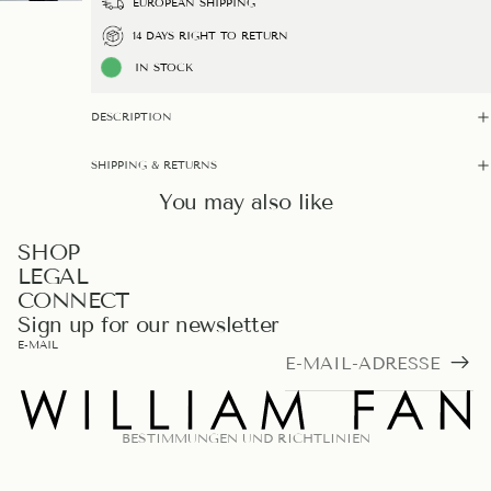
EUROPEAN SHIPPING
14 DAYS RIGHT TO RETURN
IN STOCK
DESCRIPTION
SHIPPING & RETURNS
You may also like
DATENSCHUTZERKLÄRUNG
SHOP
LEGAL
WIDERRUFSRECHT
CONNECT
AGB
Sign up for our newsletter
IMPRESSUM
E-MAIL
VERSAND
KONTAKTINFORMATIONEN
BESTIMMUNGEN UND RICHTLINIEN