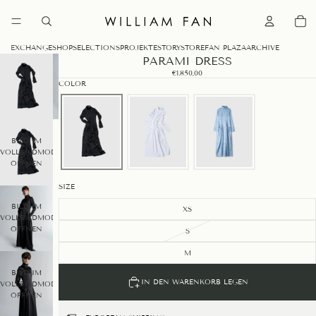
0
EXCHANGE
SHOP
SELECTIONS
PROJEKTE
STORY
STORE
FAN PLAZA
ARCHIVE
PARAMI DRESS
€1.850,00
COLOR
BILD IM
VOLLBILDMODUS
ÖFFNEN
SIZE
BILD IM
XS
VOLLBILDMODUS
ÖFFNEN
S
M
BILD IM
IN DEN WARENKORB LEGEN
VOLLBILDMODUS
ÖFFNEN