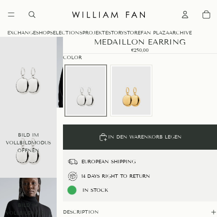
0
EXCHANGE
SHOP
SELECTIONS
PROJEKTE
STORY
STORE
FAN PLAZA
ARCHIVE
MEDAILLON EARRING
€250,00
COLOR
BILD IM
IN DEN WARENKORB LEGEN
VOLLBILDMODUS
ÖFFNEN
EUROPEAN SHIPPING
14 DAYS RIGHT TO RETURN
IN STOCK
BILD IM
DESCRIPTION
VOLLBILDMODUS