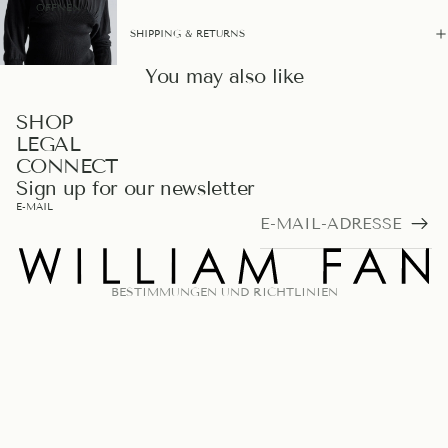
ÖFFNEN
SHIPPING & RETURNS
You may also like
DATENSCHUTZERKLÄRUNG
SHOP
LEGAL
WIDERRUFSRECHT
CONNECT
AGB
Sign up for our newsletter
IMPRESSUM
E-MAIL
VERSAND
KONTAKTINFORMATIONEN
BESTIMMUNGEN UND RICHTLINIEN