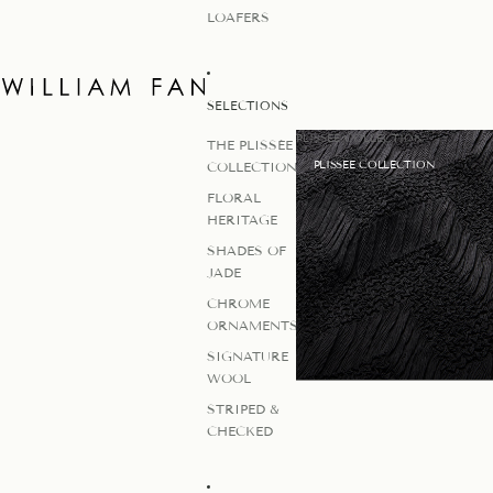
LOAFERS
SELECTIONS
PLISSEE COLLECTION
THE PLISSÉE
PLISSEE COLLECTION
COLLECTION
FLORAL
HERITAGE
SHADES OF
JADE
CHROME
ORNAMENTS
SIGNATURE
WOOL
STRIPED &
CHECKED